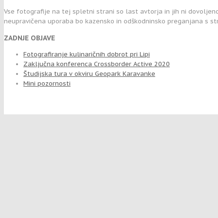
Vse fotografije na tej spletni strani so last avtorja in jih ni dovolje
neupravičena uporaba bo kazensko in odškodninsko preganjana s str
ZADNJE OBJAVE
Fotografiranje kulinaričnih dobrot pri Lipi
Zaključna konferenca Crossborder Active 2020
Študijska tura v okviru Geopark Karavanke
Mini pozornosti