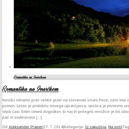
Romantika na Ivarčkem
Romantika na Ivarčkem
Korošci nimamo prav veliko jezer na slovenski strani Pece, zato ima
pomen. Letos je pridobilo novega upravljavca, okolica je ponovno ur
lepši časi. Eden izmed dogodkov, ki naj bi pritegnil množice je bil i
pač ni sodelovalo […]
Od
Aleksander Praper
|
27. 7. 2014
|
Kategorije:
Iz zakulisja
,
Na poti
|
Ta