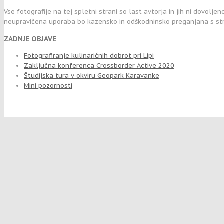
Vse fotografije na tej spletni strani so last avtorja in jih ni dovolje
neupravičena uporaba bo kazensko in odškodninsko preganjana s str
ZADNJE OBJAVE
Fotografiranje kulinaričnih dobrot pri Lipi
Zaključna konferenca Crossborder Active 2020
Študijska tura v okviru Geopark Karavanke
Mini pozornosti