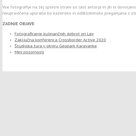
Vse fotografije na tej spletni strani so last avtorja in jih ni dovolje
neupravičena uporaba bo kazensko in odškodninsko preganjana s str
ZADNJE OBJAVE
Fotografiranje kulinaričnih dobrot pri Lipi
Zaključna konferenca Crossborder Active 2020
Študijska tura v okviru Geopark Karavanke
Mini pozornosti