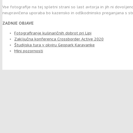
Vse fotografije na tej spletni strani so last avtorja in jih ni dovolje
neupravičena uporaba bo kazensko in odškodninsko preganjana s str
ZADNJE OBJAVE
Fotografiranje kulinaričnih dobrot pri Lipi
Zaključna konferenca Crossborder Active 2020
Študijska tura v okviru Geopark Karavanke
Mini pozornosti