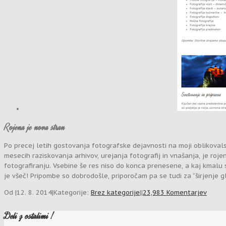
Rojena je nova stran
Po precej letih gostovanja fotografske dejavnosti na moji oblikovals
mesecih raziskovanja arhivov, urejanja fotografij in vnašanja, je ro
fotografiranju. Vsebine še res niso do konca prenesene, a kaj kmalu 
je všeč! Pripombe so dobrodošle, priporočam pa se tudi za “širjenje 
Od
|
12. 8. 2014
|
Kategorije:
Brez kategorije
|
|
23,983 Komentarjev
Deli z ostalimi !