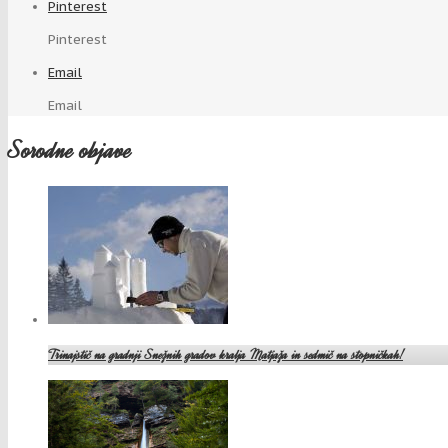
Pinterest
Pinterest
Email
Email
Sorodne objave
Trinajstič na gradnji Snežnih gradov kralja Matjaža in sedmič na stopničkah!