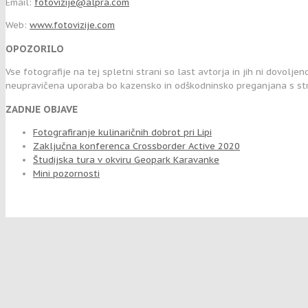
Email:
fotovizije@alpra.com
Web:
www.fotovizije.com
OPOZORILO
Vse fotografije na tej spletni strani so last avtorja in jih ni dovolje
neupravičena uporaba bo kazensko in odškodninsko preganjana s str
ZADNJE OBJAVE
Fotografiranje kulinaričnih dobrot pri Lipi
Zaključna konferenca Crossborder Active 2020
Študijska tura v okviru Geopark Karavanke
Mini pozornosti