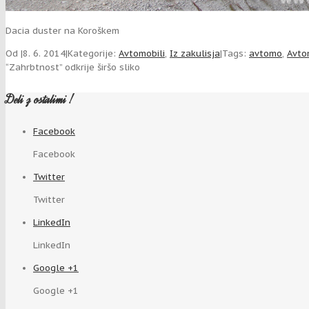
Dacia duster na Koroškem
Od
|
8. 6. 2014
|
Kategorije:
Avtomobili
,
Iz zakulisja
|
Tags:
avtomo
,
Avto
“Zahrbtnost” odkrije širšo sliko
Deli z ostalimi !
Facebook
Facebook
Twitter
Twitter
LinkedIn
LinkedIn
Google +1
Google +1