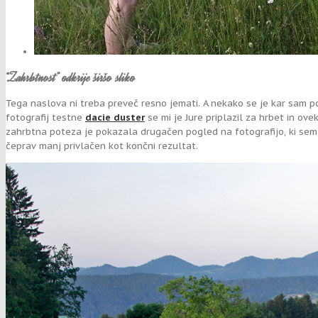
“Zahrbtnost” odkrije širšo sliko
Tega naslova ni treba preveč resno jemati. A nekako se je kar sam p
fotografij testne
dacie duster
se mi je Jure priplazil za hrbet in ov
zahrbtna poteza je pokazala drugačen pogled na fotografijo, ki sem jo
čeprav manj privlačen kot končni rezultat.