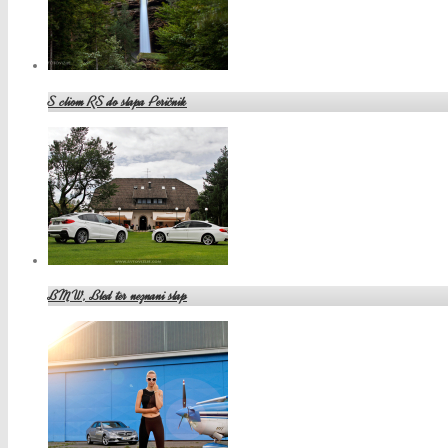
S cliom RS do slapa Peričnik
BMW, Bled ter neznani slap