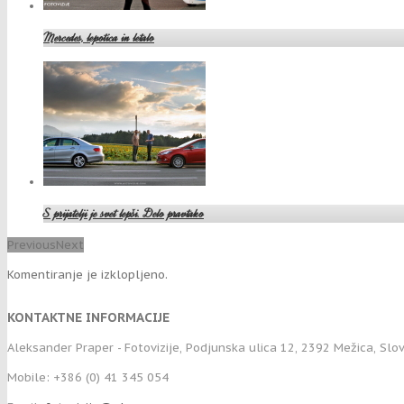
Mercedes, lepotica in letalo
S prijatelji je svet lepši. Delo pravtako
Previous
Next
Komentiranje je izklopljeno.
KONTAKTNE INFORMACIJE
Aleksander Praper - Fotovizije, Podjunska ulica 12, 2392 Mežica, Slo
Mobile: +386 (0) 41 345 054