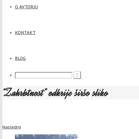
O AVTORJU
KONTAKT
BLOG
“Zahrbtnost” odkrije širšo sliko
Naslednji