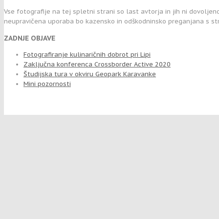
Vse fotografije na tej spletni strani so last avtorja in jih ni dovolje
neupravičena uporaba bo kazensko in odškodninsko preganjana s str
ZADNJE OBJAVE
Fotografiranje kulinaričnih dobrot pri Lipi
Zaključna konferenca Crossborder Active 2020
Študijska tura v okviru Geopark Karavanke
Mini pozornosti