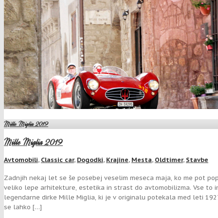
Mille Miglia 2019
Mille Miglia 2019
Avtomobili
,
Classic car
,
Dogodki
,
Krajine
,
Mesta
,
Oldtimer
,
Stavbe
Zadnjih nekaj let se še posebej veselim meseca maja, ko me pot popel
veliko lepe arhitekture, estetika in strast do avtomobilizma. Vse to 
legendarne dirke Mille Miglia, ki je v originalu potekala med leti 1
se lahko […]