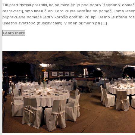
Tik pred tistimi prazniki, ko se mize šibijo pod dobro “žegnano” dom
restavracij, smo imeli člani Foto kluba Koroška ob pomoči Toma Jeseni
pripravljene domače jedi v koroški gostilni Pri lipi. Delno je hrana f
umetno svetlobo (bliskavicami), v obeh primerih pa […]
Learn More