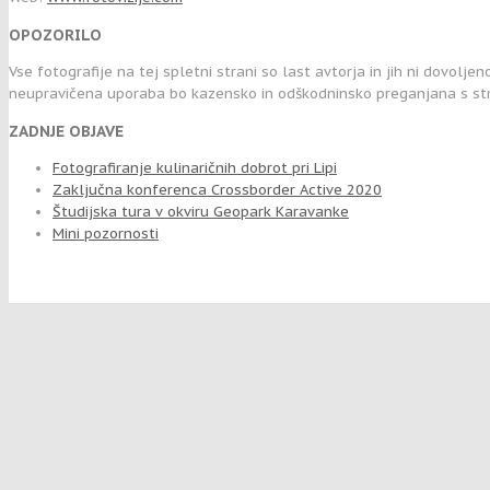
OPOZORILO
Vse fotografije na tej spletni strani so last avtorja in jih ni dovolje
neupravičena uporaba bo kazensko in odškodninsko preganjana s str
ZADNJE OBJAVE
Fotografiranje kulinaričnih dobrot pri Lipi
Zaključna konferenca Crossborder Active 2020
Študijska tura v okviru Geopark Karavanke
Mini pozornosti