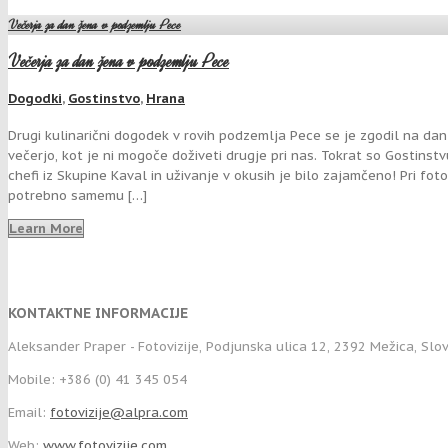
Večerja za dan žena v podzemlju Pece
Večerja za dan žena v podzemlju Pece
Dogodki
,
Gostinstvo
,
Hrana
Drugi kulinarični dogodek v rovih podzemlja Pece se je zgodil na dan 
večerjo, kot je ni mogoče doživeti drugje pri nas. Tokrat so Gostinstv
chefi iz Skupine Kaval in uživanje v okusih je bilo zajamčeno! Pri fot
potrebno samemu […]
Learn More
KONTAKTNE INFORMACIJE
Aleksander Praper - Fotovizije, Podjunska ulica 12, 2392 Mežica, Slo
Mobile: +386 (0) 41 345 054
Email:
fotovizije@alpra.com
Web:
www.fotovizije.com