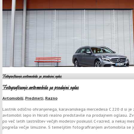
Fotografiranje avtomobila za prodajni oglas
Fotografiranje avtomobila za prodajni oglas
Avtomobili
,
Predmeti
,
Razno
Lastnik odlično ohranjenega, karavanskega mercedesa C 220 d si je za
avtomobil lepo in hkrati realno predstavile na prodajnem oglasu. Z
po več letih lastništev večjih modelov poskusil C-razred, a nekaj m
pogreša večje limuzine. S temeljitim fotografiranjem avtomobila se je