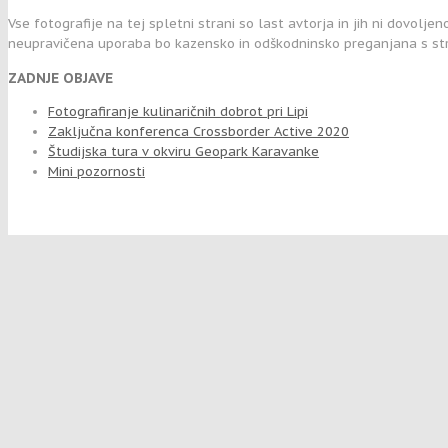
Vse fotografije na tej spletni strani so last avtorja in jih ni dovolje
neupravičena uporaba bo kazensko in odškodninsko preganjana s str
ZADNJE OBJAVE
Fotografiranje kulinaričnih dobrot pri Lipi
Zaključna konferenca Crossborder Active 2020
Študijska tura v okviru Geopark Karavanke
Mini pozornosti