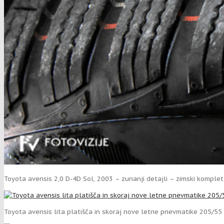
Toyota avensis 2,0 D-4D Sol, 2003 – zunanji detajli – zimski komplet
Toyota avensis lita platišča in skoraj nove letne pnevmatike 205/55