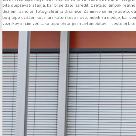
bila olepševati stanja, kar bi se dalo narediti z retušo, ampak realn
dežjem ravno pri fotografiranju dinamike. Zanimivo se mi je zdelo, d
bolj lepo očiščen kot marsikateri testni avtomobili za medije, kar sem j
voznikov in čim več tako lepo ohranjenih avtomobilov – ceste bi bile v