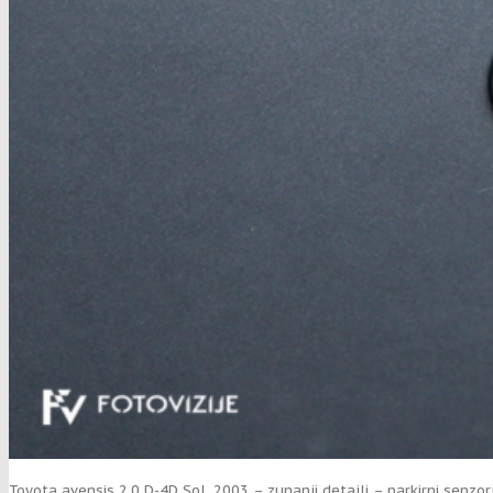
Toyota avensis 2,0 D-4D Sol, 2003 – zunanji detajli – parkirni senzorj