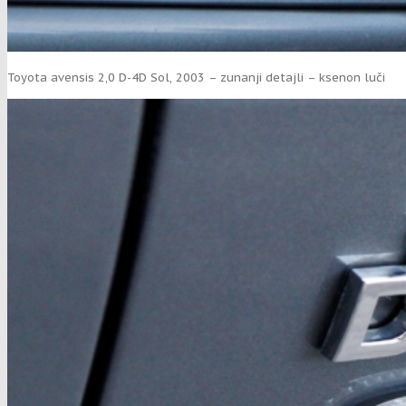
Toyota avensis 2,0 D-4D Sol, 2003 – zunanji detajli – ksenon luči