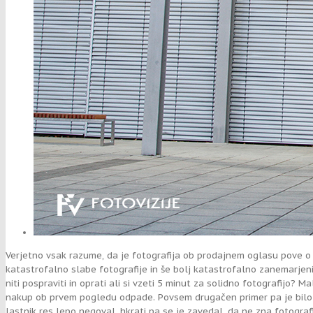
Verjetno vsak razume, da je fotografija ob prodajnem oglasu pove o r
katastrofalno slabe fotografije in še bolj katastrofalno zanemarjeni 
niti pospraviti in oprati ali si vzeti 5 minut za solidno fotografijo?
nakup ob prvem pogledu odpade. Povsem drugačen primer pa je bilo fot
lastnik res lepo negoval, hkrati pa se je zavedal, da ne zna fotografi