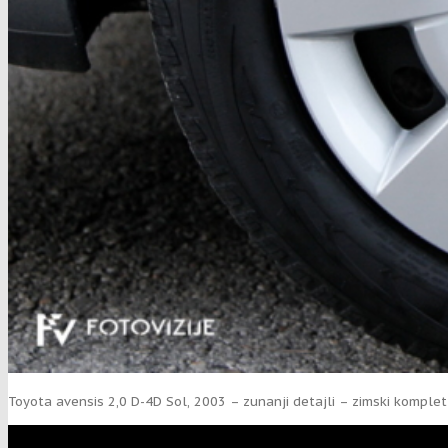
Toyota avensis 2,0 D-4D Sol, 2003 – zunanji detajli – zimski komplet