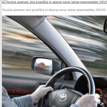
Toyota avensis lita platišča in skoraj nove letne pnevmatike 205/55